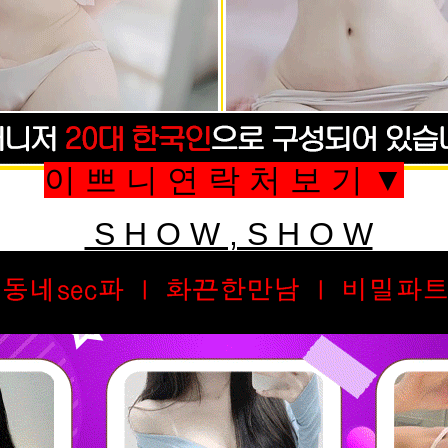
이 쁘 니 연 락 처 보 기 ▼
S H O W , S H O W