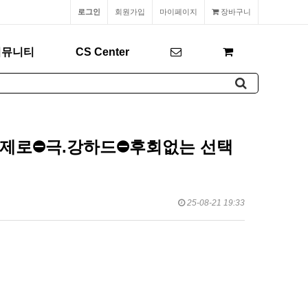
로그인
회원가입
마이페이지
장바구니
커뮤니티
CS Center
.상제로⛔극.강하드⛔후회없는 선택
25-08-21 19:33