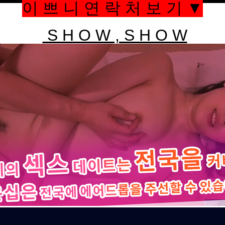
이 쁘 니 연 락 처 보 기 ▼
S H O W , S H O W