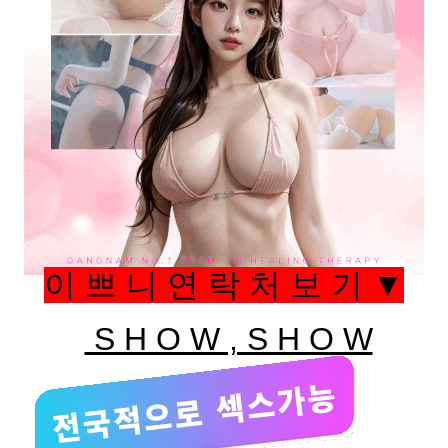
이 쁘 니 연 락 처 보 기 ▼
S H O W , S H O W