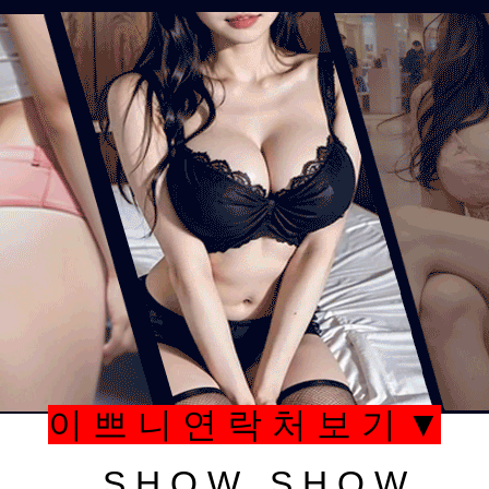
이 쁘 니 연 락 처 보 기 ▼
S H O W , S H O W