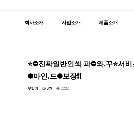
회사소개
사업소개
제품소개
⭐️⛔진짜일반인섹 파⛔와.꾸⭐️서
⛔마인.드⛔보장❗❗
무칼치
0건
223회