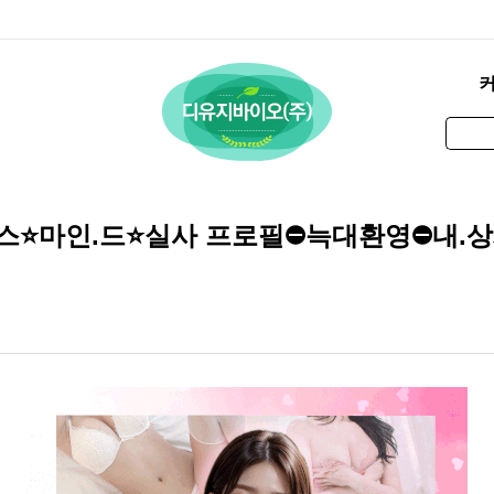
비스⭐️마인.드⭐️실사 프로필⛔늑대환영⛔내